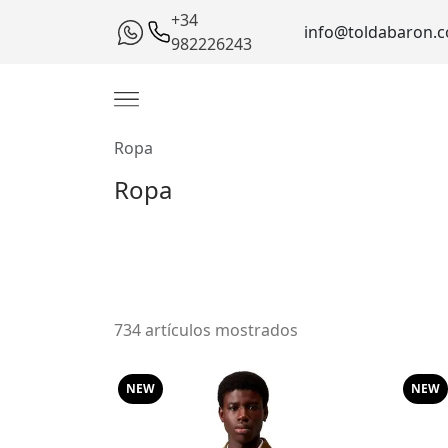
+34
info@toldabaron.
982226243
Ropa
Ropa
734 artículos mostrados
NEW
NEW