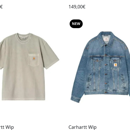
0€
149,00€
NEW
tt Wip
Carhartt Wip