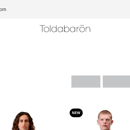
com
NEW