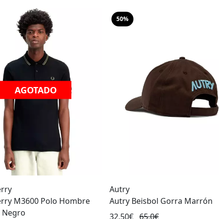
50%
AGOTADO
erry
Autry
erry M3600 Polo Hombre
Autry Beisbol Gorra Marrón
s Negro
32,50€
65,0€