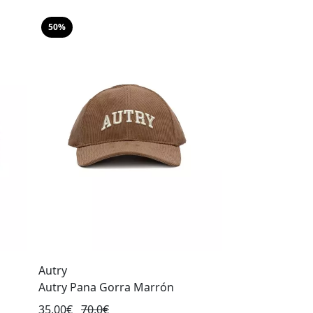
50%
Autry
Autry Pana Gorra Marrón
35,00€
70,0€