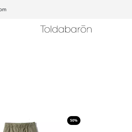
com
50%