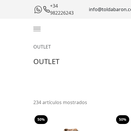
+34
info@toldabaron.
982226243
OUTLET
OUTLET
234 artículos mostrados
50%
50%