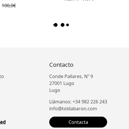
100,0€
Contacto
to
Conde Pallares, Nº 9
27001 Lugo
Lugo
Llámanos: +34 982 226 243
info@toldabaron.com
dad
Contacta