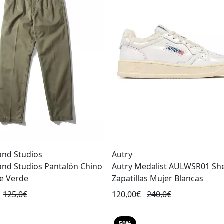
nd Studios
Autry
d Studios Pantalón Chino
Autry Medalist AULWSR01 She
e Verde
Zapatillas Mujer Blancas
125,0€
120,00€
240,0€
50%