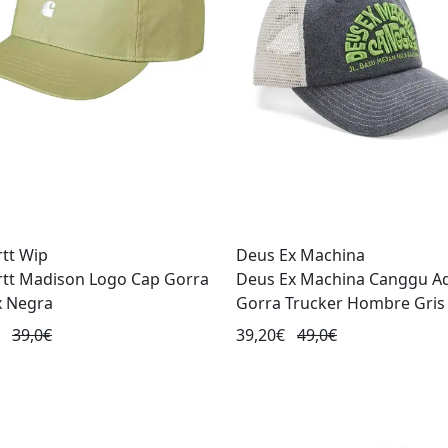
tt Wip
Deus Ex Machina
rtt Madison Logo Cap Gorra
Deus Ex Machina Canggu A
x Negra
Gorra Trucker Hombre Gris
€
39,0€
39,20€
49,0€