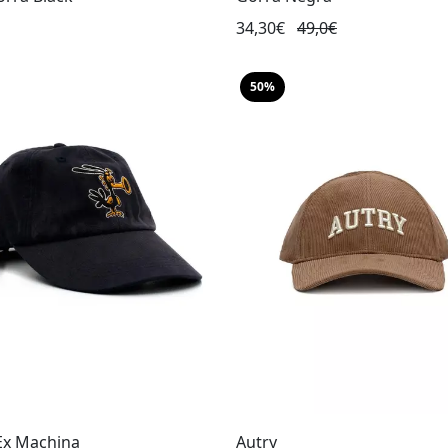
34,30€
49,0€
50%
Ex Machina
Autry