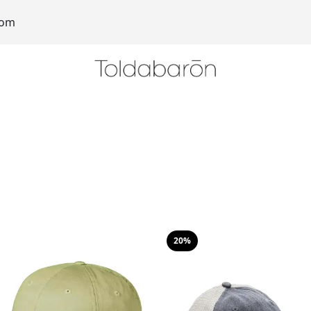
com
20%