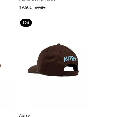
19,50€
39,0€
50%
Autry