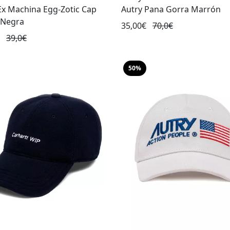
Ex Machina Egg-Zotic Cap
Autry Pana Gorra Marrón
 Negra
35,00€
70,0€
€
39,0€
50%