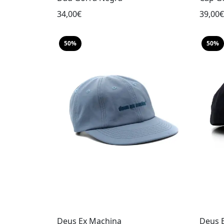
34,00€
39,00€
50%
50%
Deus Ex Machina
Deus 