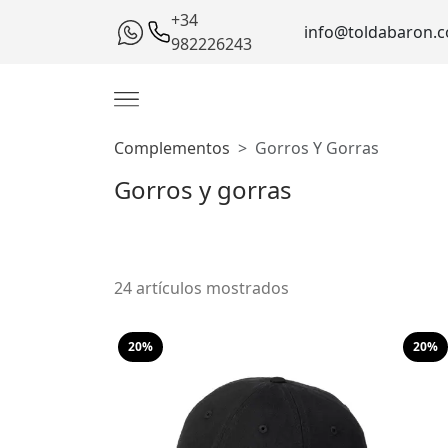
+34
info@toldabaron.
982226243
Complementos
Gorros Y Gorras
Gorros y gorras
24 artículos mostrados
20%
20%