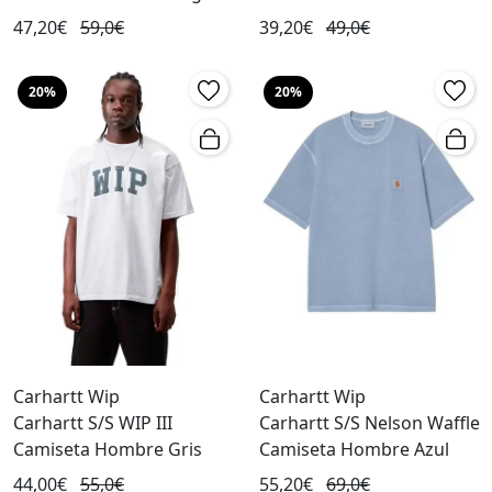
47,20€
59,0€
39,20€
49,0€
20%
20%
Carhartt Wip
Carhartt Wip
Carhartt S/S WIP III
Carhartt S/S Nelson Waffle
Camiseta Hombre Gris
Camiseta Hombre Azul
44,00€
55,0€
55,20€
69,0€