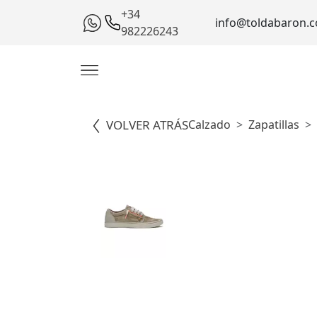
+34
info@toldabaron.
982226243
VOLVER ATRÁS
Calzado
Zapatillas