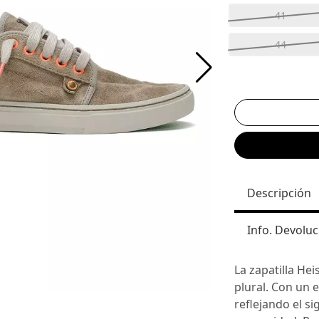
41
44
Descripción
Info. Devoluc
La zapatilla Hei
plural. Con un e
reflejando el s