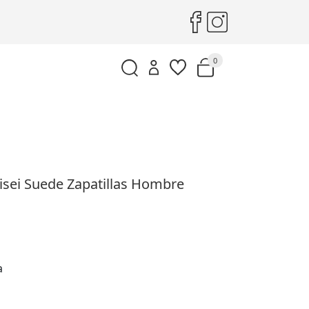
0
isei Suede Zapatillas Hombre
a