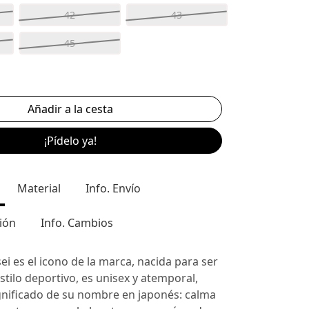
42
43
45
¡Pídelo ya!
Material
Info. Envío
ión
Info. Cambios
sei es el icono de la marca, nacida para ser
stilo deportivo, es unisex y atemporal,
ignificado de su nombre en japonés: calma