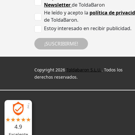
Newsletter
de ToldaBaron
He leído y acepto la
política de privaci
de ToldaBaron.
Estoy interesado en recibir publicidad.
¡SUSCRIBIRME!
Copyright 2026
Toldabaron S.L.U.
. Todos los
derechos reservados.
4.9
Excelente