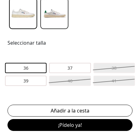
Seleccionar talla
36
37
38
39
40
41
¡Pídelo ya!