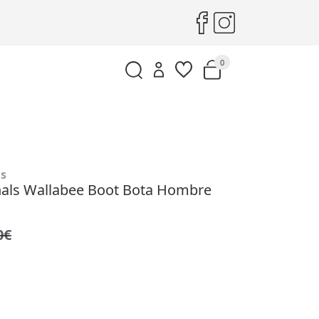
0
ls
nals Wallabee Boot Bota Hombre
0€