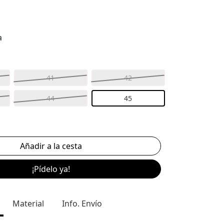
a
41
42
44
45
¡Pídelo ya!
Material
Info. Envío