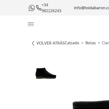
+34
info@toldabaron.
982226243
VOLVER ATRÁS
Calzado
Botas
Cla