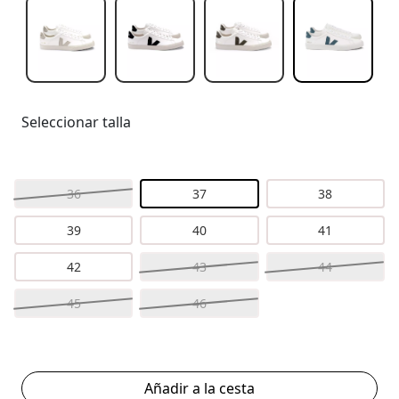
Seleccionar talla
36
37
38
39
40
41
42
43
44
45
46