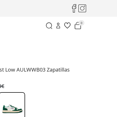
0
ist Low AULWWB03 Zapatillas
0€