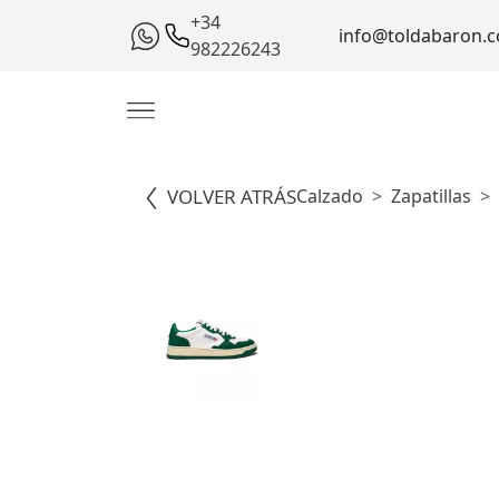
+34
info@toldabaron.
982226243
VOLVER ATRÁS
Calzado
Zapatillas