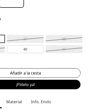
a
37
38
40
41
¡Pídelo ya!
Material
Info. Envío