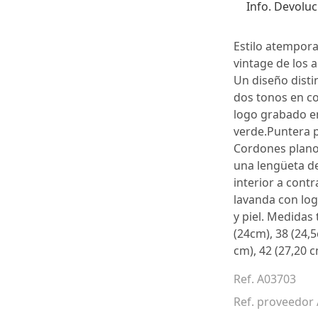
Info. Devoluc
Estilo atemporal
vintage de los 
Un diseño disti
dos tonos en co
logo grabado en
verde.Puntera p
Cordones planos
una lengüeta de
interior a contr
lavanda con log
y piel. Medidas 
(24cm), 38 (24,5
cm), 42 (27,20 c
Ref. A03703
Ref. proveedo