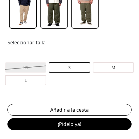
Seleccionar talla
XS
S
M
L
¡Pídelo ya!