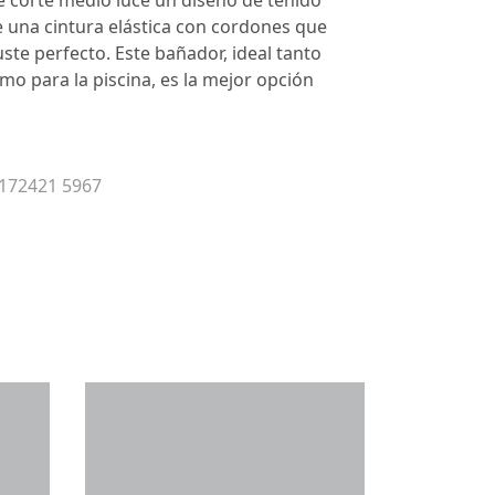
 corte medio luce un diseño de teñido
 una cintura elástica con cordones que
uste perfecto. Este bañador, ideal tanto
omo para la piscina, es la mejor opción
 172421 5967