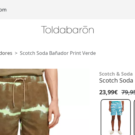
com
dores
Scotch Soda Bañador Print Verde
Scotch & Soda
Scotch Soda 
23,99€
79,9