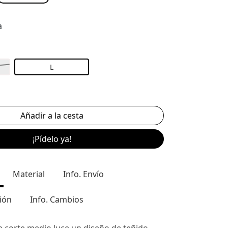
a
L
¡Pídelo ya!
Material
Info. Envío
ión
Info. Cambios