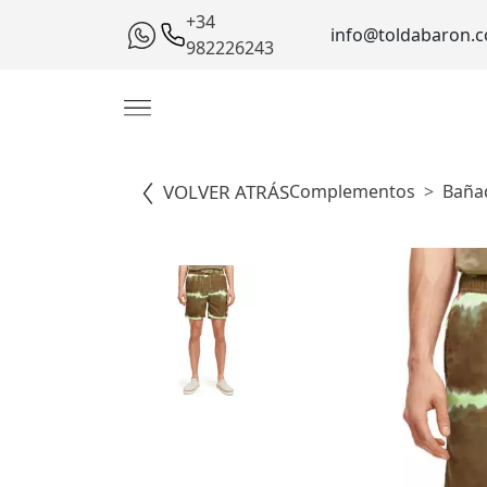
+34
info@toldabaron.
982226243
VOLVER ATRÁS
Complementos
Baña