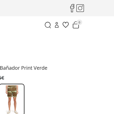
0
Bañador Print Verde
5€