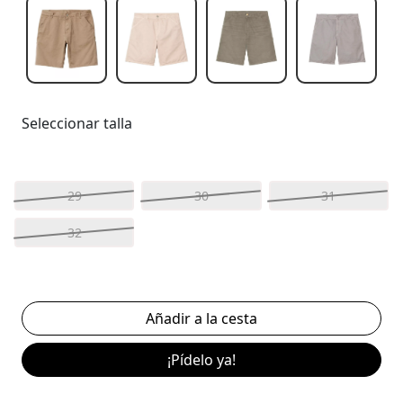
Seleccionar talla
29
30
31
32
¡Pídelo ya!