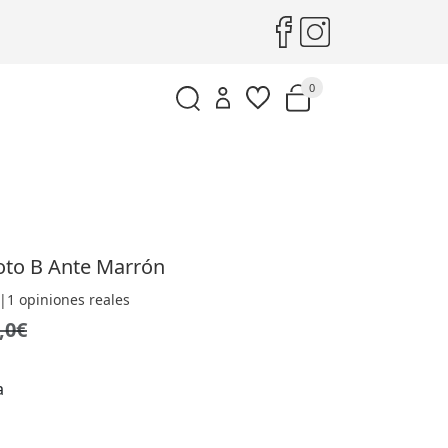
0
oto B Ante Marrón
|
1 opiniones reales
,0€
a