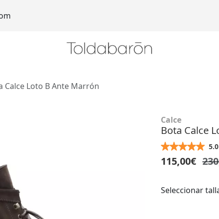
com
a Calce Loto B Ante Marrón
Calce
Bota Calce L
5.0
115,00€
230
Seleccionar tall