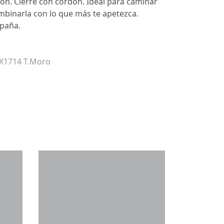
ón. Cierre con cordon. Ideal para caminar
ombinarla con lo que más te apetezca.
spaña.
 X1714 T.Moro