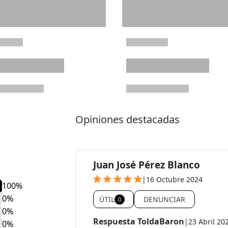
Opiniones destacadas
Juan José Pérez Blanco
|
16 Octubre 2024
100%
0%
ÚTIL
DENUNCIAR
0
0%
Respuesta ToldaBaron
|
23 Abril 20
0%