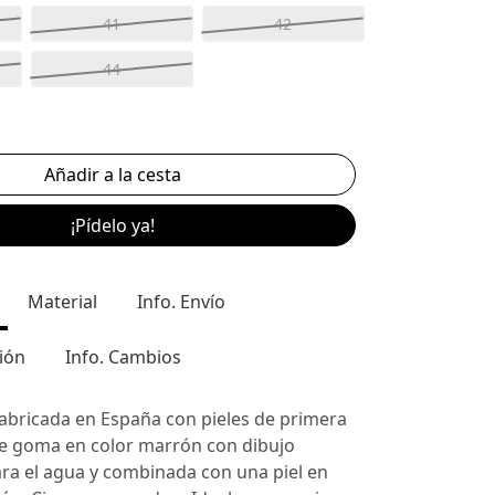
41
42
44
¡Pídelo ya!
Material
Info. Envío
ión
Info. Cambios
fabricada en España con pieles de primera
de goma en color marrón con dibujo
ra el agua y combinada con una piel en