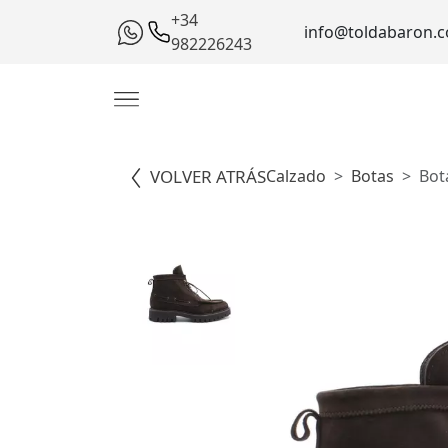
+34
info@toldabaron.
982226243
VOLVER ATRÁS
Calzado
Botas
Bot