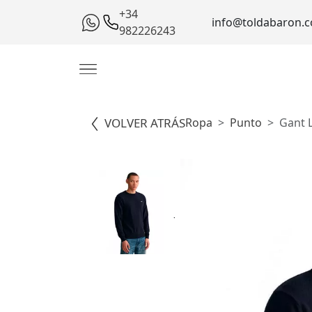
+34
info@toldabaron.
982226243
VOLVER ATRÁS
Ropa
Punto
Gant 