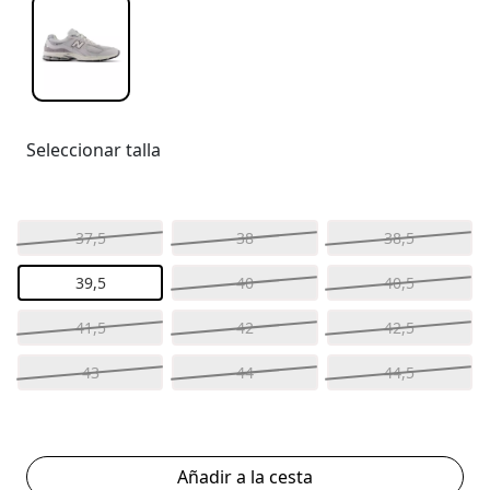
Seleccionar talla
37,5
38
38,5
39,5
40
40,5
41,5
42
42,5
43
44
44,5