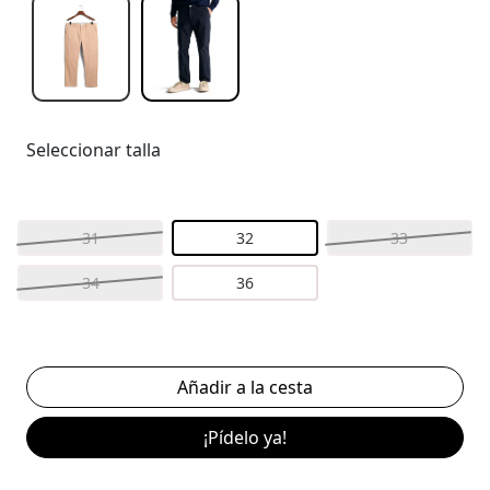
Seleccionar talla
31
32
33
34
36
¡Pídelo ya!