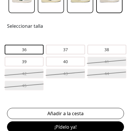
Seleccionar talla
36
37
38
39
40
41
42
43
44
45
¡Pídelo ya!