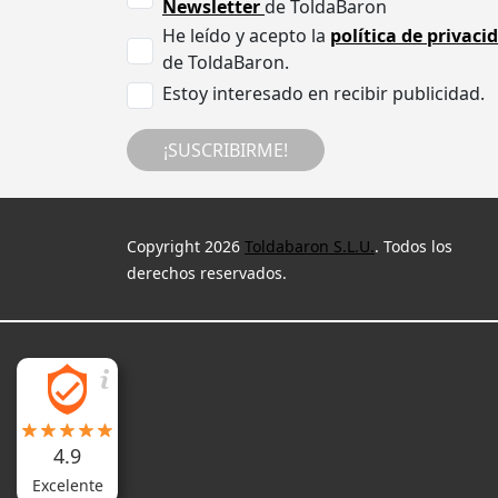
Newsletter
de ToldaBaron
He leído y acepto la
política de privaci
de ToldaBaron.
Estoy interesado en recibir publicidad.
¡SUSCRIBIRME!
Copyright 2026
Toldabaron S.L.U.
. Todos los
derechos reservados.
4.9
Excelente