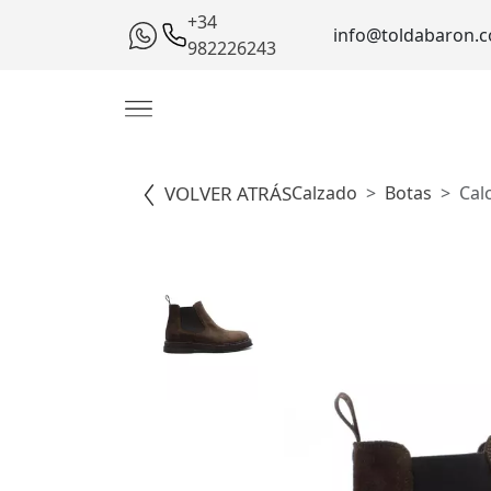
+34
info@toldabaron.
982226243
VOLVER ATRÁS
Calzado
Botas
Cal