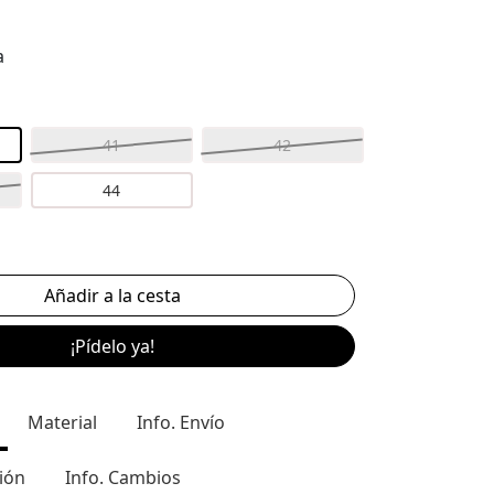
a
41
42
44
¡Pídelo ya!
Material
Info. Envío
ión
Info. Cambios