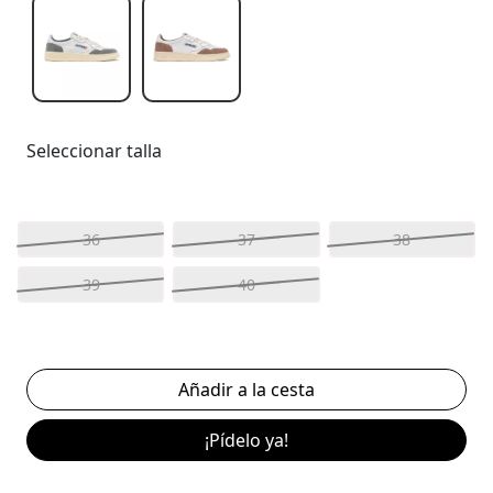
Seleccionar talla
36
37
38
39
40
¡Pídelo ya!