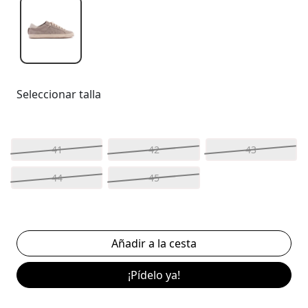
Seleccionar talla
41
42
43
44
45
¡Pídelo ya!