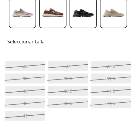
Seleccionar talla
36
37
37,5
38
38,5
39,5
40
40,5
41,5
42
42,5
44,5
45