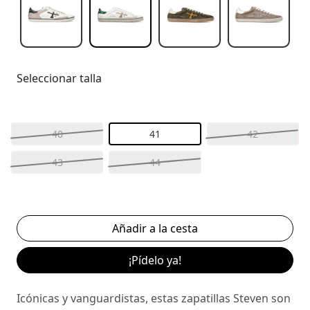
Seleccionar talla
40
41
42
43
44
¡Pídelo ya!
Icónicas y vanguardistas, estas zapatillas Steven son