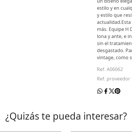
un diseño eleg
estilo y en cua
y estilo que res
actualidad.Esta
más. Equipe H 
lona y ante, e i
sin el tratamien
desgastado. Par
vintage, como s
Ref. A06062
Ref. proveedor
¿Quizás te pueda interesar?