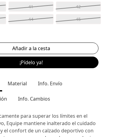
41
42
44
45
¡Pídelo ya!
Material
Info. Envío
ión
Info. Cambios
camente para superar los límites en el
o, Equipe mantiene inalterado el cuidado
s y el confort de un calzado deportivo con