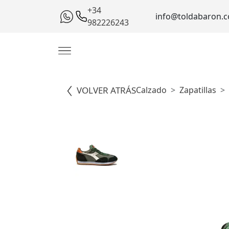
+34
info@toldabaron.
982226243
VOLVER ATRÁS
Calzado
Zapatillas