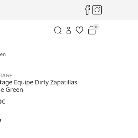
0
een
TAGE
tage Equipe Dirty Zapatillas
e Green
0€
a