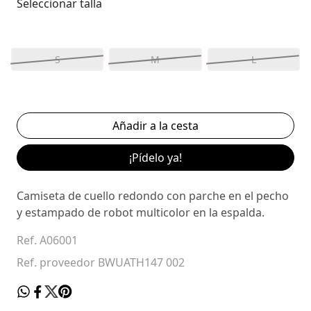
Seleccionar talla
S
M
L
¡Pídelo ya!
Camiseta de cuello redondo con parche en el pecho
y estampado de robot multicolor en la espalda.
Ref. A06001
Ref. proveedor BWUATH147 002