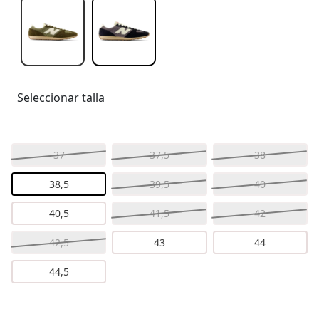
Seleccionar talla
37
37,5
38
38,5
39,5
40
40,5
41,5
42
42,5
43
44
44,5