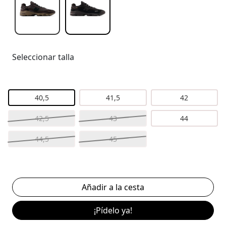
Seleccionar talla
40,5
41,5
42
42,5
43
44
44,5
45
¡Pídelo ya!