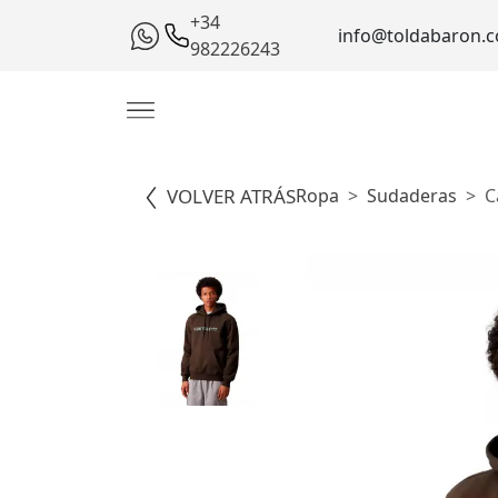
+34
info@toldabaron.
982226243
VOLVER ATRÁS
Ropa
Sudaderas
C