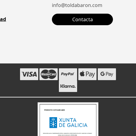
info@toldabaron.com
dad
Contacta