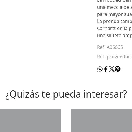
La Hooded Carh
una mezcla de a
para mayor suav
La prenda tambi
Carhartt en la 
una silueta amp
Ref. A06665
Ref. proveedor 
¿Quizás te pueda interesar?