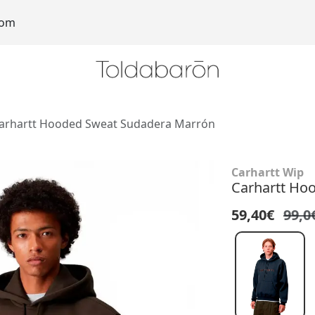
com
arhartt Hooded Sweat Sudadera Marrón
Carhartt Wip
Carhartt Ho
59,40€
99,0