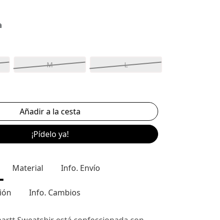
a
M
L
¡Pídelo ya!
Material
Info. Envío
ión
Info. Cambios