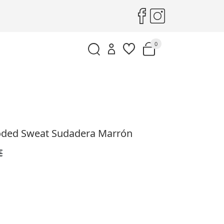
0
oded Sweat Sudadera Marrón
€