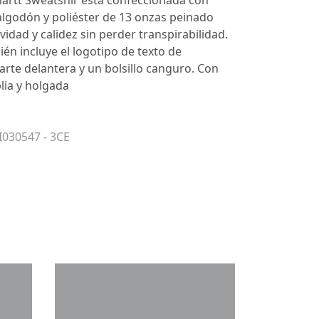
artt Sweatshir está confeccionada con
lgodón y poliéster de 13 onzas peinado
idad y calidez sin perder transpirabilidad.
én incluye el logotipo de texto de
parte delantera y un bolsillo canguro. Con
lia y holgada
I030547 - 3CE