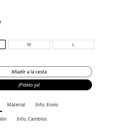
a
M
L
¡Pídelo ya!
Material
Info. Envío
ión
Info. Cambios