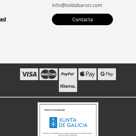
info@toldabaron.com
dad
Contacta