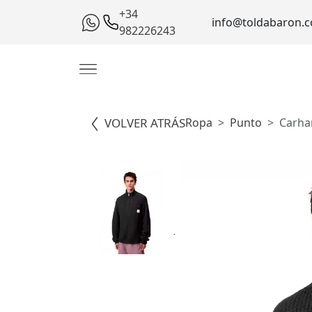
+34
info@toldabaron.
982226243
VOLVER ATRÁS
Ropa
Punto
Carha