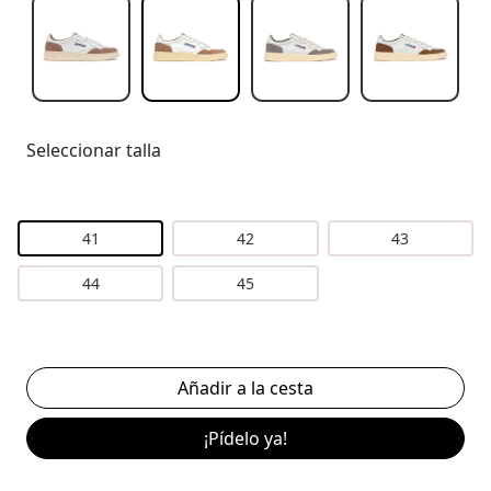
Seleccionar talla
41
42
43
44
45
¡Pídelo ya!