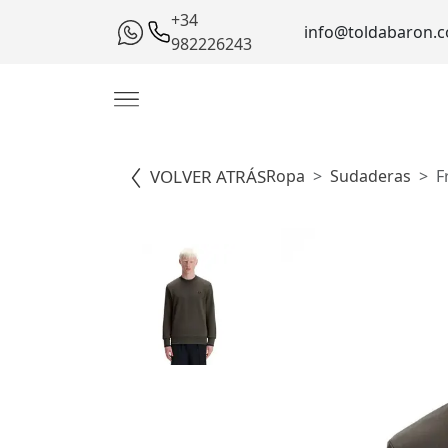
+34
info@toldabaron.
982226243
VOLVER ATRÁS
Ropa
Sudaderas
F