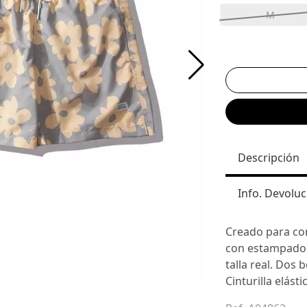
M
Descripción
Info. Devoluc
Creado para com
con estampado fl
talla real. Dos b
Cinturilla elást