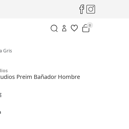
0
 Gris
ios
udios Preim Bañador Hombre
€
a