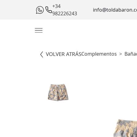
+34
info@toldabaron.
982226243
VOLVER ATRÁS
Complementos
Baña