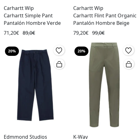
Carhartt Wip
Carhartt Wip
Carhartt Simple Pant
Carhartt Flint Pant Organic
Pantalón Hombre Verde
Pantalón Hombre Beige
71,20€
89,0€
79,20€
99,0€
20%
20%
Edmmond Studios
K-Way